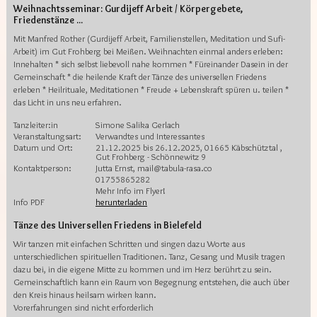
Weihnachtsseminar: Gurdijeff Arbeit / Körpergebete,
Friedenstänze ...
Mit Manfred Rother (Gurdijeff Arbeit, Familienstellen, Meditation und Sufi-
Arbeit) im Gut Frohberg bei Meißen. Weihnachten einmal anders erleben:
Innehalten * sich selbst liebevoll nahe kommen * Füreinander Dasein in der
Gemeinschaft * die heilende Kraft der Tänze des universellen Friedens
erleben * Heilrituale, Meditationen * Freude + Lebenskraft spüren u. teilen *
das Licht in uns neu erfahren.
Tanzleiter:in
Simone Salika Gerlach
Veranstaltungsart:
Verwandtes und Interessantes
Datum und Ort:
21.12.2025 bis 26.12.2025, 01665 Käbschütztal ,
Gut Frohberg - Schönnewitz 9
Kontaktperson:
Jutta Ernst, mail@tabula-rasa.co
01755865282
Mehr Info im Flyer!
Info PDF
herunterladen
Tänze des Universellen Friedens in Bielefeld
Wir tanzen mit einfachen Schritten und singen dazu Worte aus
unterschiedlichen spirituellen Traditionen. Tanz, Gesang und Musik tragen
dazu bei, in die eigene Mitte zu kommen und im Herz berührt zu sein.
Gemeinschaftlich kann ein Raum von Begegnung entstehen, die auch über
den Kreis hinaus heilsam wirken kann.
Vorerfahrungen sind nicht erforderlich