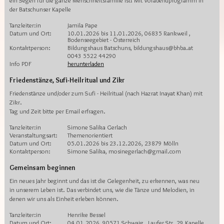
ein Segen für die ganze Menschheitsfamilie ist! Mit Vorabendprogramm in
der Batschunser Kapelle
Tanzleiter:in
Jamila Pape
Datum und Ort:
10.01.2026 bis 11.01.2026, 06835 Rankweil ,
Bodenseegebiet - Österreich
Kontaktperson:
Bildungshaus Batschuns, bildungshaus@bhba.at
0043 5522 44290
Info PDF
herunterladen
Friedenstänze, Sufi-Heilritual und Zikr
Friedenstänze und/oder zum Sufi - Heilritual (nach Hazrat Inayat Khan) mit
Zikr.
Tag und Zeit bitte per Email erfragen.
Tanzleiter:in
Simone Salika Gerlach
Veranstaltungsart:
Themenorientiert
Datum und Ort:
05.01.2026 bis 23.12.2026, 23879 Mölln
Kontaktperson:
Simone Salika, mosinegerlach@gmail.com
Gemeinsam beginnen
Ein neues Jahr beginnt und das ist die Gelegenheit, zu erkennen, was neu
in unserem Leben ist. Das verbindet uns, wie die Tänze und Melodien, in
denen wir uns als Einheit erleben können.
Tanzleiter:in
Henrike Bessel
Datum und Ort:
04.01.2026, 90571 Schwaig , Laufer Str. 29 Kapelle