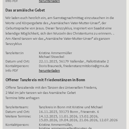
Info PDF
herunterladen
Das aramäische Gebet
Wir laden euch herzlich ein, am Samstagnachmittag einzutauchen in die
Worte und Körpergebete des „Aramäischen Vater-Mutter-Unser“, der
Geburtssprache von Jesus. Dieser Tanzzyklus, inspiriert von Saadist eine
lebendige Möglichkeit, sich den Wurzeln des Christentums zu erinnern. .
Am Abend tanzen wir das „Aramäische Vater-Mutter-Unser“ als ganzen
Tanzzyklus
Tanzleiter:in
Kristine Ammermüller
Michael Stoeckel
Datum und Ort:
22.11.2025, 56179 Vallendar , Pallottistraße 2
Kontaktperson:
Doris Brauneck, friedenstanzmitdoris@gmx.de
Info PDF
herunterladen
Offener Tanzkreis mit Friedenstänzen in Bonn
Offene Tanzabende mit den Tänzen des Universellen Friedens,
2 Mal im Jahr tanzen wir das Aramäische Gebet
Termine bitte anfragen
Tanzleiterteam:
Tanzkreis in Bonn mit Kristine und Michael
Datum und Ort:
16.11.2025, 53175 Bonn , Friesenstr. 6
Weitere Termine:
14.12.2025, 11.01.2026, 15.02.2026,
15.03.2026, 19.04.2026, 21.06.2026, 12.07.2026
Kontaktperson:
Kristine Ammermüller,
kristine.ammermueller@posteo.de