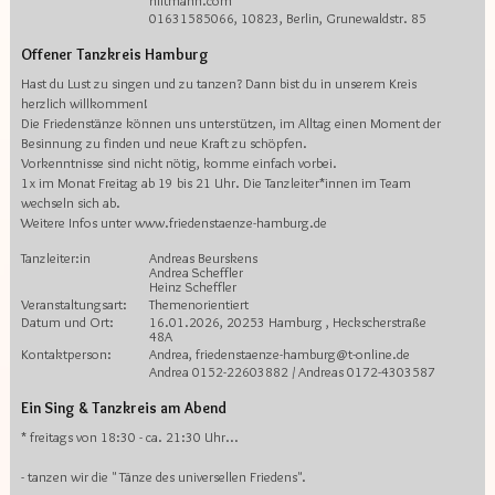
hiltmann.com
01631585066, 10823, Berlin, Grunewaldstr. 85
Offener Tanzkreis Hamburg
Hast du Lust zu singen und zu tanzen? Dann bist du in unserem Kreis
herzlich willkommen!
Die Friedenstänze können uns unterstützen, im Alltag einen Moment der
Besinnung zu finden und neue Kraft zu schöpfen.
Vorkenntnisse sind nicht nötig, komme einfach vorbei.
1x im Monat Freitag ab 19 bis 21 Uhr. Die Tanzleiter*innen im Team
wechseln sich ab.
Weitere Infos unter www.friedenstaenze-hamburg.de
Tanzleiter:in
Andreas Beurskens
Andrea Scheffler
Heinz Scheffler
Veranstaltungsart:
Themenorientiert
Datum und Ort:
16.01.2026, 20253 Hamburg , Heckscherstraße
48A
Kontaktperson:
Andrea, friedenstaenze-hamburg@t-online.de
Andrea 0152-22603882 / Andreas 0172-4303587
Ein Sing & Tanzkreis am Abend
* freitags von 18:30 - ca. 21:30 Uhr...
- tanzen wir die " Tänze des universellen Friedens".