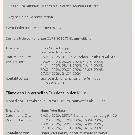
- Singen (im Sitzkreis) Mantren aus verschiedenen Kulturen.
- & gehen eine Gehmeditation
Event findet ab 5 Teilnehmern statt.
Deshalb bitte vorher unter 0176/60307981 anmelden.
Tanzleiter:in
John Oliver Haugg
Lisa-Belinda Jensen
Datum und Ort:
16.01.2026, 81927 München , Ruth-Drexel-Str. 3
Weitere Termine:
12.09.2025, 26.09.2025, 31.10.2025,
14.11.2025, 28.11.2025, 12.12.2025,
30.01.2026, 20.02.2026, 13.03.2026,
27.03.2026, 24.04.2026
Kontaktperson:
Lisa Belinda Jensen, lisalleins@gmx.de
017660307981
Tänze des Universellen Friedens in der Kulle
Monatlicher Tanzabend in Bremen-Lesum, mittwochs ab 19 Uhr
Tanzleiter:in
Hans-Peter Baum
Datum und Ort:
14.01.2026, 28717 Bremen , Hindenburgstr. 16
Weitere Termine:
11.02.2026, 11.03.2026, 15.04.2026,
20.05.2026, 17.06.2026, 16.09.2026,
14.10.2026, 11.11.2026, 16.12.2026
Kontaktperson:
Hans-Peter Baum, hpbaum@nord-com.net