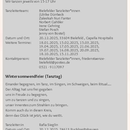
Wir tanzen jeweils von 15-17 Uhr
Tanzleiterteam:
Bielefelder Tanzleiter*innen
(Ulrike Dürrbeck
Zaleekah Nuri Fanter
Norbert Gahbler
Irene Gehring
Stefan Posch
Jenny von Bostel)
Datum und Ort:
20.12.2025, 33604 Bielefeld , Capella Hospitalis
Weitere Termine:
18.01.2025, 15.02.2025, 15.03.2025,
19.04.2025, 17.05.2025, 21.06.2025,
19.07.2025, 16.08.2025, 20.09.2025,
18.10.2025, 15.11.2025
Kontaktperson:
Bielefelder Tanzleiter*innen, friedenstaenze-
bielefeld@posteo.de
0521 - 9117097
Wintersonnwendfeier (Tanztag)
Einander begegnen, im Tanz, im Singen, im Schweigen, beim Ritual….
Der Alltag hat uns frei gegeben
uns in Freude zu begegnen,
um zu tanzen und zu singen,
unser Innerstes zum Strahlen zu bringen.
Komm auch du in diesen Kreis,
denn das Glück ist jetzt, wie du weißt.
Tanzleiter:in
Rafia Sieglin
Datum und Ort:
20.12.2025, 74613 Ruckhardtshausen ,