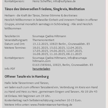
Kontaktperson:
Heinz Scheffler, info@sufiplace.de
Tänze des Universellen Friedens, Singkreis, Meditation
Heilsam - die Kraft der Tänze, Deiner Stimme & des Kreises
Herzlich Willkommen in liebevoller Einheit und innerem Frieden in offener
Gruppe, einmal monatlich samstags in Schöneberg - Alle sind Herzlich
Willkommen
Tanzleiter:in
Soumaya Qadira Hiltmann
Veranstaltungsart:
Themenorientiert
Datum und Ort:
13.12.2025, 10823 Berlin , Grunewaldstr. 85
Weitere Termine:
18.01.2025, 15.02.2025, 12.04.2025,
17.05.2025, 14.06.2025, 12.07.2025,
16.08.2025, 11.10.2025, 08.11.2025
Kontaktperson:
Soumaya Qadira Hiltmann, info@soumaya-
hiltmann.com
01631585066, 10823, Berlin, Grunewaldstr. 85
Info PDF
herunterladen
Offener Tanzkreis in Hamburg
Hallo liebe Tänzerinnen und Tänzer,
wir laden euch zum offenen Tanzabend ein. Verbindung im Kreis von Hand
zu Hand und Herz zu Herz , gemeinsam Singen und Tanzen. Ab 18 Uhr 45
ist Einlass. Wir beginnen um 19 Uhr.
Kostenbeitrag nach Selbsteinschätzung zwischen 10-15 Euro.
Weitere Infos unter: www.friedenstaenze-hamburg.de