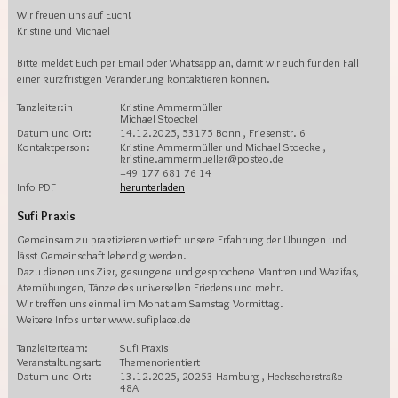
Wir freuen uns auf Euch!
Kristine und Michael
Bitte meldet Euch per Email oder Whatsapp an, damit wir euch für den Fall
einer kurzfristigen Veränderung kontaktieren können.
Tanzleiter:in
Kristine Ammermüller
Michael Stoeckel
Datum und Ort:
14.12.2025, 53175 Bonn , Friesenstr. 6
Kontaktperson:
Kristine Ammermüller und Michael Stoeckel,
kristine.ammermueller@posteo.de
+49 177 681 76 14
Info PDF
herunterladen
Sufi Praxis
Gemeinsam zu praktizieren vertieft unsere Erfahrung der Übungen und
lässt Gemeinschaft lebendig werden.
Dazu dienen uns Zikr, gesungene und gesprochene Mantren und Wazifas,
Atemübungen, Tänze des universellen Friedens und mehr.
Wir treffen uns einmal im Monat am Samstag Vormittag.
Weitere Infos unter www.sufiplace.de
Tanzleiterteam:
Sufi Praxis
Veranstaltungsart:
Themenorientiert
Datum und Ort:
13.12.2025, 20253 Hamburg , Heckscherstraße
48A