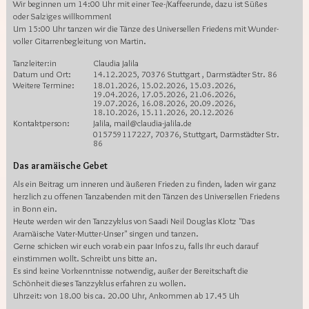
Wir beginnen um 14:00 Uhr mit einer Tee-/Kaffeerunde, dazu ist Süßes
oder Salziges willkommen!
Um 15:00 Uhr tanzen wir die Tänze des Universellen Friedens mit Wunder-
voller Gitarrenbegleitung von Martin.
Tanzleiter:in
Claudia Jalila
Datum und Ort:
14.12.2025, 70376 Stuttgart , Darmstädter Str. 86
Weitere Termine:
18.01.2026, 15.02.2026, 15.03.2026,
19.04.2026, 17.05.2026, 21.06.2026,
19.07.2026, 16.08.2026, 20.09.2026,
18.10.2026, 15.11.2026, 20.12.2026
Kontaktperson:
Jalila, mail@claudia-jalila.de
015759117227, 70376, Stuttgart, Darmstädter Str.
86
Das aramäische Gebet
Als ein Beitrag um inneren und äußeren Frieden zu finden, laden wir ganz
herzlich zu offenen Tanzabenden mit den Tänzen des Universellen Friedens
in Bonn ein.
Heute werden wir den Tanzzyklus von Saadi Neil Douglas Klotz "Das
Aramäische Vater-Mutter-Unser" singen und tanzen.
Gerne schicken wir euch vorab ein paar Infos zu, falls Ihr euch darauf
einstimmen wollt. Schreibt uns bitte an.
Es sind keine Vorkenntnisse notwendig, außer der Bereitschaft die
Schönheit dieses Tanzzyklus erfahren zu wollen.
Uhrzeit: von 18.00 bis ca. 20.00 Uhr, Ankommen ab 17.45 Uh