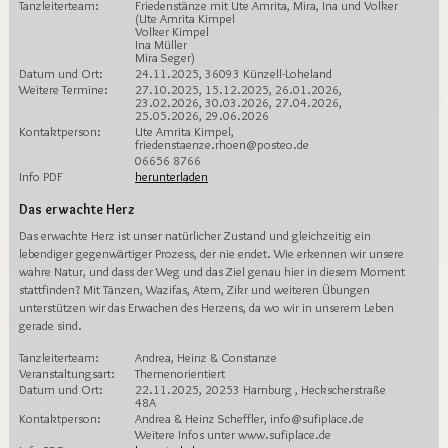
Tanzleiterteam:
Friedenstänze mit Ute Amrita, Mira, Ina und Volker
(Ute Amrita Kimpel
Volker Kimpel
Ina Müller
Mira Seger)
Datum und Ort:
24.11.2025, 36093 Künzell-Loheland
Weitere Termine:
27.10.2025, 15.12.2025, 26.01.2026,
23.02.2026, 30.03.2026, 27.04.2026,
25.05.2026, 29.06.2026
Kontaktperson:
Ute Amrita Kimpel,
friedenstaenze.rhoen@posteo.de
06656 8766
Info PDF
herunterladen
Das erwachte Herz
Das erwachte Herz ist unser natürlicher Zustand und gleichzeitig ein
lebendiger gegenwärtiger Prozess, der nie endet. Wie erkennen wir unsere
wahre Natur, und dass der Weg und das Ziel genau hier in diesem Moment
stattfinden? Mit Tänzen, Wazifas, Atem, Zikr und weiteren Übungen
unterstützen wir das Erwachen des Herzens, da wo wir in unserem Leben
gerade sind.
Tanzleiterteam:
Andrea, Heinz & Constanze
Veranstaltungsart:
Themenorientiert
Datum und Ort:
22.11.2025, 20253 Hamburg , Heckscherstraße
48A
Kontaktperson:
Andrea & Heinz Scheffler, info@sufiplace.de
Weitere Infos unter www.sufiplace.de