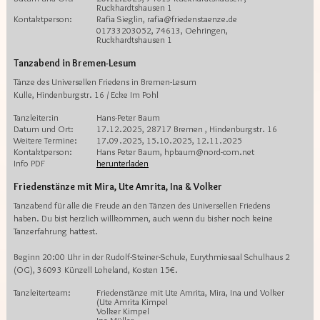
Ruckhardtshausen 1
Kontaktperson:
Rafia Sieglin, rafia@friedenstaenze.de
01733203052, 74613, Oehringen,
Ruckhardtshausen 1
Tanzabend in Bremen-Lesum
Tänze des Universellen Friedens in Bremen-Lesum
Kulle, Hindenburgstr. 16 / Ecke Im Pohl
Tanzleiter:in
Hans-Peter Baum
Datum und Ort:
17.12.2025, 28717 Bremen , Hindenburgstr. 16
Weitere Termine:
17.09.2025, 15.10.2025, 12.11.2025
Kontaktperson:
Hans Peter Baum, hpbaum@nord-com.net
Info PDF
herunterladen
Friedenstänze mit Mira, Ute Amrita, Ina & Volker
Tanzabend für alle die Freude an den Tänzen des Universellen Friedens
haben. Du bist herzlich willkommen, auch wenn du bisher noch keine
Tanzerfahrung hattest.
Beginn 20:00 Uhr in der Rudolf-Steiner-Schule, Eurythmiesaal Schulhaus 2
(OG), 36093 Künzell Loheland, Kosten 15€.
Tanzleiterteam:
Friedenstänze mit Ute Amrita, Mira, Ina und Volker
(Ute Amrita Kimpel
Volker Kimpel