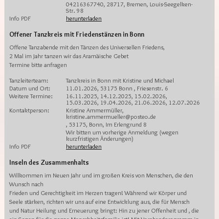
04216367740, 28717, Bremen, Louis-Seegelken-
Str. 98
Info PDF
herunterladen
Offener Tanzkreis mit Friedenstänzen in Bonn
Offene Tanzabende mit den Tänzen des Universellen Friedens,
2 Mal im Jahr tanzen wir das Aramäische Gebet
Termine bitte anfragen
Tanzleiterteam:
Tanzkreis in Bonn mit Kristine und Michael
Datum und Ort:
11.01.2026, 53175 Bonn , Friesenstr. 6
Weitere Termine:
16.11.2025, 14.12.2025, 15.02.2026,
15.03.2026, 19.04.2026, 21.06.2026, 12.07.2026
Kontaktperson:
Kristine Ammermüller,
kristine.ammermueller@posteo.de
, 53175, Bonn, Im Erlengrund 8
Wir bitten um vorherige Anmeldung (wegen
kurzfristigen Änderungen)
Info PDF
herunterladen
Inseln des Zusammenhalts
Willkommen im Neuen Jahr und im großen Kreis von Menschen, die den
Wunsch nach
Frieden und Gerechtigkeit im Herzen tragen! Während wir Körper und
Seele stärken, richten wir uns auf eine Entwicklung aus, die für Mensch
und Natur Heilung und Erneuerung bringt: Hin zu jener Offenheit und , die