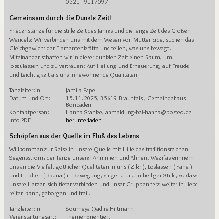
0521 - 9117097
Gemeinsam durch die Dunkle Zeit!
Friedenstänze für die stille Zeit des Jahres und die lange Zeit des Großen
Wandels: Wir verbinden uns mit dem Wesen von Mutter Erde, suchen das
Gleichgewicht der Elementenkräfte und teilen, was uns bewegt.
Miteinander schaffen wir in dieser dunklen Zeit einen Raum, um
loszulassen und zu vertrauen: Auf Heilung und Erneuerung, auf Freude
und Leichtigkeit als uns innewohnende Qualitäten
Tanzleiter:in
Jamila Pape
Datum und Ort:
15.11.2025, 35619 Braunfels , Gemeindehaus
Bonbaden
Kontaktperson:
Hanna Stanke, anmeldung-bei-hanna@posteo.de
Info PDF
herunterladen
Schöpfen aus der Quelle im Fluß des Lebens
Willkommen zur Reise in unsere Quelle mit Hilfe des traditionsreichen
Segensstroms der Tänze unserer Ahninnen und Ahnen. Wazifas erinnern
uns an die Vielfalt göttlicher Qualitäten in uns ( Zikr ), Loslassen ( Fana )
und Erhalten ( Baqua ) in Bewegung, singend und in heiliger Stille, so dass
unsere Herzen sich tiefer verbinden und unser Gruppenherz weiter in Liebe
reifen kann, geborgen und frei .
Tanzleiter:in
Soumaya Qadira Hiltmann
Veranstaltungsart:
Themenorientiert