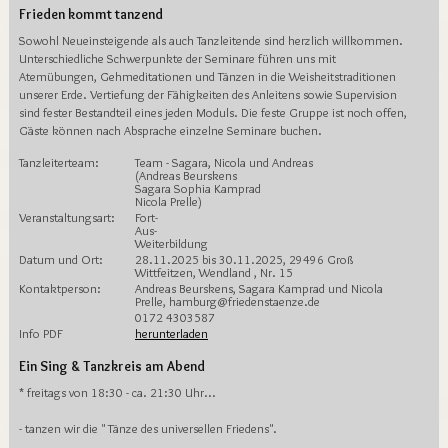
Frieden kommt tanzend
Sowohl Neueinsteigende als auch Tanzleitende sind herzlich willkommen.
Unterschiedliche Schwerpunkte der Seminare führen uns mit
Atemübungen, Gehmeditationen und Tänzen in die Weisheitstraditionen
unserer Erde. Vertiefung der Fähigkeiten des Anleitens sowie Supervision
sind fester Bestandteil eines jeden Moduls. Die feste Gruppe ist noch offen,
Gäste können nach Absprache einzelne Seminare buchen.
Tanzleiterteam:
Team - Sagara, Nicola und Andreas
(Andreas Beurskens
Sagara Sophia Kamprad
Nicola Prelle)
Veranstaltungsart:
Fort-
Aus-
Weiterbildung
Datum und Ort:
28.11.2025 bis 30.11.2025, 29496 Groß
Wittfeitzen, Wendland , Nr. 15
Kontaktperson:
Andreas Beurskens, Sagara Kamprad und Nicola
Prelle, hamburg@friedenstaenze.de
0172 4303587
Info PDF
herunterladen
Ein Sing & Tanzkreis am Abend
* freitags von 18:30 - ca. 21:30 Uhr...
- tanzen wir die " Tänze des universellen Friedens".