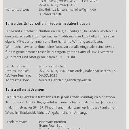
30.01.2026, 20.02.2026, 13.03.2026,
27.03.2026, 24.04.2026
Kontaktperson:
Lisa Belinda Jensen, lisalleins@gmx.de
017660307981
Tänze des Universellen Friedens in Babenhausen
Tänze mit einfachen Schritten im Kreis, zu heiligen / heilenden Worten aus
den unterschiedlichsten spirituellen Traditionen der Erde helfen uns in die
eigene Mitte zu kommen und ihre heilsame Wirkung zu erleben.
Wir machen zwischendurch eine Pause zu der alle eingeladen sind, etwas
für ein gemeinsames Essen beizutragen, gemäß Samuel Lewis` Worten:
„Eßt, tanzt und betet gemeinsam.“ 15 - 18 Uhr
Tanzleiterteam:
Jenny und Norbert
Datum und Ort:
07.12.2025, 33619 Bielefeld , Babenhauser Str. 151
Weitere Termine:
06.07.2025
Kontaktperson:
Norbert Gahbler, ngahbler@web.de
Tanztreffen in Bremen
Der Bremer Tanzkreis trifft sich i.d.R. jeden ersten Sonntag im Monat von
10:30 bis ca. 13:00 Uhr, geleitet von einem Team, in der kalten Jahreszeit
in der Innsbrucker Str. 84, Findorff und in der warmen Jahreszeit auf einer
Wiese im Stadtwald. Nähere Angaben sind im Anhang.
Tanzleiterteam:
Tanzteam Bremen
(Hans-Peter Baum