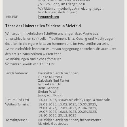
, 53175, Bonn, Im Erlengrund 8
Wir bitten um vorherige Anmeldung (wegen
kurzfristigen Änderungen)
Info PDF
herunterladen
Tänze des Universellen Friedens in Bielefeld
Wir tanzen mit einfachen Schritten und singen dazu Worte aus
unterschiedlichen spirituellen Traditionen. Tanz, Gesang und Musik tragen
dazu bei, in die eigene Mitte zu kommen und im Herz berührt zu sein.
Gemeinschaftlich kann ein Raum von Begegnung entstehen, die auch über
den Kreis hinaus heilsam wirken kann.
Vorerfahrungen sind nicht erforderlich
Wir tanzen jeweils von 15-17 Uhr
Tanzleiterteam:
Bielefelder Tanzleiter*innen
(Ulrike Dürrbeck
Zaleekah Nuri Fanter
Norbert Gahbler
Irene Gehring
Stefan Posch
Jenny von Bostel)
Datum und Ort:
15.11.2025, 33604 Bielefeld , Capella Hospitalis
Weitere Termine:
18.01.2025, 15.02.2025, 15.03.2025,
19.04.2025, 17.05.2025, 21.06.2025,
19.07.2025, 16.08.2025, 20.09.2025,
18.10.2025, 20.12.2025
Kontaktperson:
Bielefelder Tanzleiter*innen, friedenstaenze-
bielefeld@posteo.de