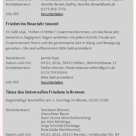
Kontaktperson:
Henrike Bessel, Radha, Henrike.Bessel@web.de
0175 898 7776
Info PDF
herunterladen
Frieden ins Neue Jahr tanzen!
Im Café Leye, "mitten in Witten" zusammenkommen, um das Neue Jahr
tanzend zu begegnen: Segen verbreiten mit jedem Schritt, Freude am
Zusammensein feiern und die gemeinsame Zeit in Klang und Bewegung
genießen. Alle sind willkommen! Bitte bald anmelden!
Tanzleiter:in
Jamila Pape
Datum und Ort:
04.01.2026, 58452 Witten , Bahnhofstrasse 13
Kontaktperson:
Stefan Werner, friedenstaenze-witten@gmx.de
0176 79930304
Bitte bald anmelden!
Info PDF
herunterladen
Tänze des Universellen Friedens in Bremen
Regelmäßige Tanztreffen am 1. Sonntag im Monat, 10:30-13:00
Tanzleiterteam:
Tanzteam Bremen
(Hans-Peter Baum
Karin Azima Heins-Schiersching
Jan Alim Müntinga
Antje Schmidt-Dincklage
Rosa Saida Steinbrenner)
Datum und Ort:
04.01.2026, 28215 Bremen , Innsbrucker Str. 84