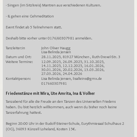
- Singen (im Sitzkreis) Mantren aus verschiedenen Kulturen.
- & gehen eine Gehmeditation
Event findet ab 5 Teilnehmern statt.
Deshalb bitte vorher unter 0176/60307981 anmelden.
Tanzleiter:in
John Oliver Haugg
Lisa-Belinda Jensen
Datum und Ort:
28.11.2025, 81927 München , Ruth-Drexel-Str. 3
Weitere Termine:
12.09.2025, 26.09.2025, 31.10.2025,
14.11.2025, 12.12.2025, 16.01.2026,
30.01.2026, 20.02.2026, 13.03.2026,
27.03.2026, 24.04.2026
Kontaktperson:
Lisa Belinda Jensen, lisalleins@gmx.de
017660307981
Friedenstänze mit Mira, Ute Amrita, Ina & Volker
Tanzabend für alle die Freude an den Tänzen des Universellen Friedens
haben. Du bist herzlich willkommen, auch wenn du bisher noch keine
Tanzerfahrung hattest.
Beginn 20:00 Uhr in der Rudolf-Steiner-Schule, Eurythmiesaal Schulhaus 2
(OG), 36093 Künzell Loheland, Kosten 15€.