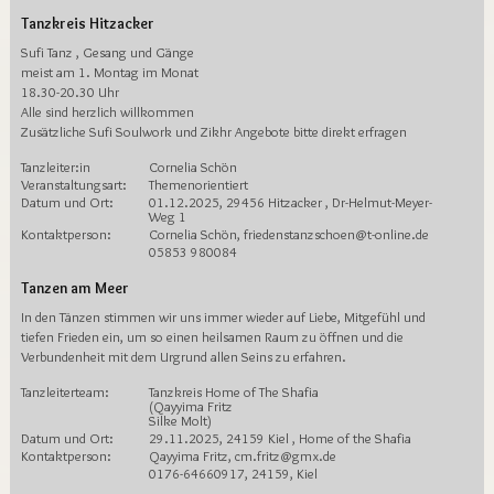
Tanzkreis Hitzacker
Sufi Tanz , Gesang und Gänge
meist am 1. Montag im Monat
18.30-20.30 Uhr
Alle sind herzlich willkommen
Zusätzliche Sufi Soulwork und Zikhr Angebote bitte direkt erfragen
Tanzleiter:in
Cornelia Schön
Veranstaltungsart:
Themenorientiert
Datum und Ort:
01.12.2025, 29456 Hitzacker , Dr-Helmut-Meyer-
Weg 1
Kontaktperson:
Cornelia Schön, friedenstanzschoen@t-online.de
05853 980084
Tanzen am Meer
In den Tänzen stimmen wir uns immer wieder auf Liebe, Mitgefühl und
tiefen Frieden ein, um so einen heilsamen Raum zu öffnen und die
Verbundenheit mit dem Urgrund allen Seins zu erfahren.
Tanzleiterteam:
Tanzkreis Home of The Shafia
(Qayyima Fritz
Silke Molt)
Datum und Ort:
29.11.2025, 24159 Kiel , Home of the Shafia
Kontaktperson:
Qayyima Fritz, cm.fritz@gmx.de
0176-64660917, 24159, Kiel