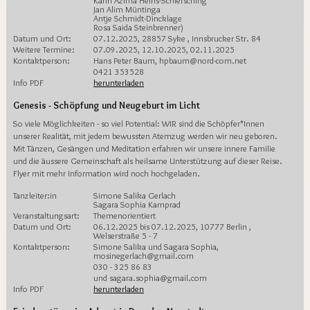
Karin Azima Heins-Schiersching
Jan Alim Müntinga
Antje Schmidt-Dincklage
Rosa Saida Steinbrenner)
Datum und Ort:
07.12.2025, 28857 Syke , Innsbrucker Str. 84
Weitere Termine:
07.09.2025, 12.10.2025, 02.11.2025
Kontaktperson:
Hans Peter Baum, hpbaum@nord-com.net
0421 353528
Info PDF
herunterladen
Genesis - Schöpfung und Neugeburt im Licht
So viele Möglichkeiten - so viel Potential: WIR sind die Schöpfer*Innen
unserer Realität, mit jedem bewussten Atemzug werden wir neu geboren.
Mit Tänzen, Gesängen und Meditation erfahren wir unsere innere Familie
und die äussere Gemeinschaft als heilsame Unterstützung auf dieser Reise.
Flyer mit mehr Information wird noch hochgeladen.
Tanzleiter:in
Simone Salika Gerlach
Sagara Sophia Kamprad
Veranstaltungsart:
Themenorientiert
Datum und Ort:
06.12.2025 bis 07.12.2025, 10777 Berlin ,
Welserstraße 5 - 7
Kontaktperson:
Simone Salika und Sagara Sophia,
mosinegerlach@gmail.com
030 - 325 86 83
und sagara.sophia@gmail.com
Info PDF
herunterladen