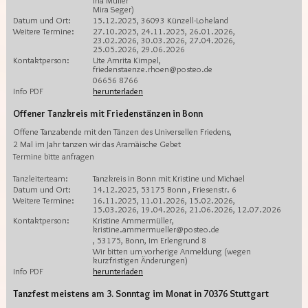
Ina Müller
Mira Seger)
Datum und Ort:
15.12.2025, 36093 Künzell-Loheland
Weitere Termine:
27.10.2025, 24.11.2025, 26.01.2026,
23.02.2026, 30.03.2026, 27.04.2026,
25.05.2026, 29.06.2026
Kontaktperson:
Ute Amrita Kimpel,
friedenstaenze.rhoen@posteo.de
06656 8766
Info PDF
herunterladen
Offener Tanzkreis mit Friedenstänzen in Bonn
Offene Tanzabende mit den Tänzen des Universellen Friedens,
2 Mal im Jahr tanzen wir das Aramäische Gebet
Termine bitte anfragen
Tanzleiterteam:
Tanzkreis in Bonn mit Kristine und Michael
Datum und Ort:
14.12.2025, 53175 Bonn , Friesenstr. 6
Weitere Termine:
16.11.2025, 11.01.2026, 15.02.2026,
15.03.2026, 19.04.2026, 21.06.2026, 12.07.2026
Kontaktperson:
Kristine Ammermüller,
kristine.ammermueller@posteo.de
, 53175, Bonn, Im Erlengrund 8
Wir bitten um vorherige Anmeldung (wegen
kurzfristigen Änderungen)
Info PDF
herunterladen
Tanzfest meistens am 3. Sonntag im Monat in 70376 Stuttgart