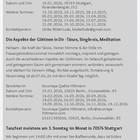
Datum und Ort:
19.01.2026, 70193 Stuttgart ,
Rosenbenbergstr.192
Weitere Termine:
13.10.2025, 10.11.2025, 28.12.2025,
09.02.2026, 09.03.2026, 13.04.2026,
18.05.2026, 15.06.2026, 13.07.2026,
21.09.2026, 19.10.2026, 16.11.2026
Kontaktperson:
Ulrike Böbel-Lude, boebellude@gmail.com
Die Aspekte der Göttinen in Dir -Tänze, Singkreis, Meditation
Heilsam - die Kraft der Tänze, Deiner Stimme & der Stille im
Frauenjahreskreis einmal monatlich montags, inspiriert und getragen
durch die verschiedenen Aspekte der Göttinnen. Im liebevoll gehaltenen
und getragenem Raum sich gemeinsam erinnern, verbinden, verwurzeln
und stärken für Deinem Alltag. Bis Mai ausgebucht. Fortsetzung &
Neueinstieg ist ab 07.06.26 mit dem Shakti Tag möglich.
Tanzleiter:in
Soumaya Qadira Hiltmann
Datum und Ort:
19.01.2026, 10823 Berlin , Grunewaldstr. 85
Weitere Termine:
16.02.2026, 16.03.2026, 20.04.2026,
18.05.2026, 06.07.2026, 24.08.2026,
14.09.2026, 12.10.2026, 16.11.2026, 14.12.2026
Kontaktperson:
Soumaya Qadira Hiltmann, info@soumaya-
hiltmann.com
01631585066, 10823, Berlin, Grunewaldstr. 85
Tanzfest meistens am 3. Sonntag im Monat in 70376 Stuttgart
Wir beginnen um 14:00 Uhr mit einer Tee-/Kaffeerunde, dazu ist Süßes