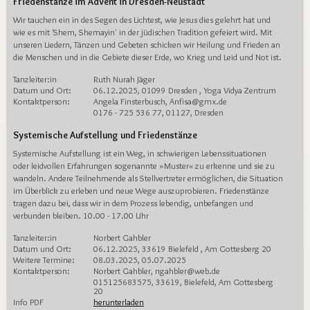
Friedenstänze im Advent in Dresden-Neustadt
Wir tauchen ein in des Segen des Lichtest, wie Jesus dies gelehrt hat und
wie es mit 'Shem, Shemayin' in der jüdischen Tradition gefeiert wird. Mit
unseren Liedern, Tänzen und Gebeten schicken wir Heilung und Frieden an
die Menschen und in die Gebiete dieser Erde, wo Krieg und Leid und Not ist.
Tanzleiter:in
Ruth Nurah Jäger
Datum und Ort:
06.12.2025, 01099 Dresden , Yoga Vidya Zentrum
Kontaktperson:
Angela Finsterbusch, Anfisa@gmx.de
0176 - 725 536 77, 01127, Dresden
Systemische Aufstellung und Friedenstänze
Systemische Aufstellung ist ein Weg, in schwierigen Lebenssituationen
oder leidvollen Erfahrungen sogenannte »Muster« zu erkenne und sie zu
wandeln. Andere Teilnehmende als Stellvertreter ermöglichen, die Situation
im Überblick zu erleben und neue Wege auszuprobieren. Friedenstänze
tragen dazu bei, dass wir in dem Prozess lebendig, unbefangen und
verbunden bleiben. 10.00 - 17.00 Uhr
Tanzleiter:in
Norbert Gahbler
Datum und Ort:
06.12.2025, 33619 Bielefeld , Am Gottesberg 20
Weitere Termine:
08.03.2025, 05.07.2025
Kontaktperson:
Norbert Gahbler, ngahbler@web.de
015125683575, 33619, Bielefeld, Am Gottesberg
20
Info PDF
herunterladen