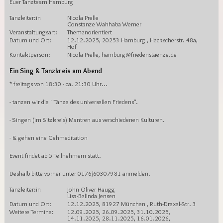
Euer Tanzteam Hamburg
Tanzleiter:in
Nicola Prelle
Constanze Wahhaba Werner
Veranstaltungsart:
Themenorientiert
Datum und Ort:
12.12.2025, 20253 Hamburg , Heckscherstr. 48a,
Hof
Kontaktperson:
Nicola Prelle, hamburg@friedenstaenze.de
Ein Sing & Tanzkreis am Abend
* freitags von 18:30 - ca. 21:30 Uhr...
- tanzen wir die " Tänze des universellen Friedens".
- Singen (im Sitzkreis) Mantren aus verschiedenen Kulturen.
- & gehen eine Gehmeditation
Event findet ab 5 Teilnehmern statt.
Deshalb bitte vorher unter 0176/60307981 anmelden.
Tanzleiter:in
John Oliver Haugg
Lisa-Belinda Jensen
Datum und Ort:
12.12.2025, 81927 München , Ruth-Drexel-Str. 3
Weitere Termine:
12.09.2025, 26.09.2025, 31.10.2025,
14.11.2025, 28.11.2025, 16.01.2026,