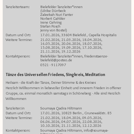
Tanzleiterteam:
Bielefelder Tanzleiter*innen
(Ulrike Dürrbeck
Zaleekah Nuri Fanter
Norbert Gahbler
Irene Gehring
Stefan Posch
Jenny von Bostel)
Datum und Ort:
17.01.2026, 33604 Bielefeld , Capella Hospitalis
Weitere Termine:
21.02.2026, 21.03.2026, 18.04.2026,
16.05.2026, 20.06.2026, 18.07.2026,
15.08.2026, 19.09.2026, 17.10.2026,
21.11.2026, 19.12.2026
Kontaktperson:
Bielefelder Tanzleiter*innen, friedenstaenze-
bielefeld@posteo.de
0521 - 9117097
Tänze des Universellen Friedens, Singkreis, Meditation
Heilsam - die Kraft der Tänze, Deiner Stimme & des Kreises
Herzlich Willkommen in liebevoller Einheit und innerem Frieden in offener
Gruppe, ca. einmal monatlich samstags in Schöneberg - Alle sind Herzlich
Willkommen
Tanzleiter:in
Soumaya Qadira Hiltmann
Datum und Ort:
17.01.2026, 10823 Berlin , Grunewaldstr. 85
Weitere Termine:
21.02.2026, 18.04.2026, 09.05.2026,
06.06.2026, 04.07.2026, 22.08.2026,
10.10.2026, 21.11.2026, 12.12.2026
Kontaktperson:
Soumaya Qadira Hiltmann, info@soumaya-