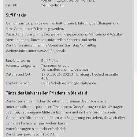
vorher mitgeteilt werden können.
Info PDF
herunterladen
Sufi Praxis
Gemeinsam zu praktizieren vertieft unsere Erfahrung der Übungen und
lässt Gemeinschaft lebendig werden.
Dazu dienen uns Zikr, gesungene und gesprochene Mantren und Wazifas,
Atemübungen, Tänze des universellen Friedens und mehr.
Wir treffen uns einmal im Monat am Samstag Vormittag.
Weitere Infos unter www.sufiplace.de
Tanzleiterteam:
Sufi Praxis
Veranstaltungsart:
Themenorientiert
Verwandtes und Interessantes
Datum und Ort:
17.01.2026, 20253 Hamburg , Heckscherstraße
48A
Kontaktperson:
Heinz Scheffler, info@sufiplace.de
Tänze des Universellen Friedens in Bielefeld
Wir tanzen mit einfachen Schritten und singen dazu Worte aus
unterschiedlichen spirituellen Traditionen. Tanz, Gesang und Musik tragen
dazu bei, in die eigene Mitte zu kommen und im Herz berührt zu sein.
Gemeinschaftlich kann ein Raum von Begegnung entstehen, die auch über
den Kreis hinaus heilsam wirken kann.
Vorerfahrungen sind nicht erforderlich
Wir tanzen jeweils von 15-17 Uhr