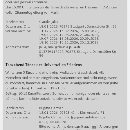
oder Salziges willkommen!
Um 15:00 Uhr tanzen wir die Tänze des Universellen Friedens mit Wunder-
voller Gitarrenbegleitung von Martin.
Tanzleiter:in
Claudia Jalila
Datum und Ort:
18.01.2026, 70376 Stuttgart , Darmstädter Str. 86
Weitere Termine:
14.12.2025, 15.02.2026, 15.03.2026,
19.04.2026, 17.05.2026, 21.06.2026,
19.07.2026, 16.08.2026, 20.09.2026,
18.10.2026, 15.11.2026, 20.12.2026
Kontaktperson:
Jalila, mail@claudia-jalila.de
015759117227, 70376, Stuttgart, Darmstädter Str.
86
Tanzabend Tänze des Universellen Friedens
Wir tanzen 5 Tänze und eine kleine Meditation ist auch dabei. Alle
Menschen sind herzlich eingeladen. Vorkenntnisse sind nicht nötig. Wenn
du möchtest, kannst du in einen Mailverteiler aufgenommen werden (Bitte
Email schicken). Uhrzeit: von 19-21 Uhr
Beitrag: 10-15 Euro(Richtwert) Solltest du nur weniger oder nichts zahlen
können, komme bitte trotzdem. Jeder so wie er oder sie kann.
Tanzleiter:in
Brigitte Gärtner
Datum und Ort:
18.01.2026, 50823 Köln , Körnerstraße 71
Kontaktperson:
Brigitte Gärtner, info@yoga-shanti-koeln.de
0221/168 682 78
Bitte vorher Anmelden, damit auch ggf. Änderungen