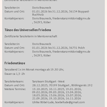
Tanzleiter:in
Doris Brauneck
Datum und Ort:
01.01.2026 bis 31.12.2026, 56154 Boppard-
Buchholz
Kontaktperson:
Doris Brauneck, friedenstanzmitdoris@gmx.de
, 56295, Rüber
Tänze des Universellen Friedens
Zertifizierte Tanzleiterin in Mentorenschaft
Tanzleiter:in
Doris Brauneck
Datum und Ort:
01.01.2026 bis 31.12.2026, 56751 Polch
Kontaktperson:
Doris Brauneck, friedenstanzmitdoris@gmx.de
, 56295, Rüber
Friedenstänze
Tanzabend 1x im Monat montags ab 19.30 Uhr,
Dauer ca 1,5 -2h
Tanzleiterteam:
Tanzteam Stuttgart - West
Datum und Ort:
28.12.2025, 70199 Stuttgart , Böblingerstr.192
Weitere Termine:
13.10.2025, 10.11.2025, 19.01.2026,
09.02.2026, 09.03.2026, 13.04.2026,
18.05.2026, 15.06.2026, 13.07.2026,
21.09.2026, 19.10.2026, 16.11.2026
Kontaktperson:
Ulrike Böbel-Lude, boebellude@gmail.com