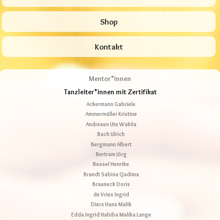
Shop
Kontakt
Mentor*innen
Tanzleiter*innen mit Zertifikat
Ackermann Gabriele
Ammermüller Kristine
Andresen Ute Wakila
Bach Ulrich
Bergmann Albert
Bertram Jörg
Bessel Henrike
Brandt Sabina Qadima
Brauneck Doris
de Vries Ingrid
Diers Hans Malik
Edda Ingrid Habiba Malika Lange