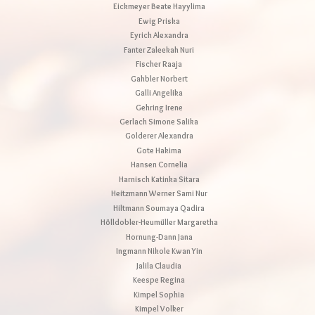
Eickmeyer Beate Hayylima
Ewig Priska
Eyrich Alexandra
Fanter Zaleekah Nuri
Fischer Raaja
Gahbler Norbert
Galli Angelika
Gehring Irene
Gerlach Simone Salika
Golderer Alexandra
Gote Hakima
Hansen Cornelia
Harnisch Katinka Sitara
Heitzmann Werner Sami Nur
Hiltmann Soumaya Qadira
Hölldobler-Heumüller Margaretha
Hornung-Dann Jana
Ingmann Nikole Kwan Yin
Jalila Claudia
Keespe Regina
Kimpel Sophia
Kimpel Volker