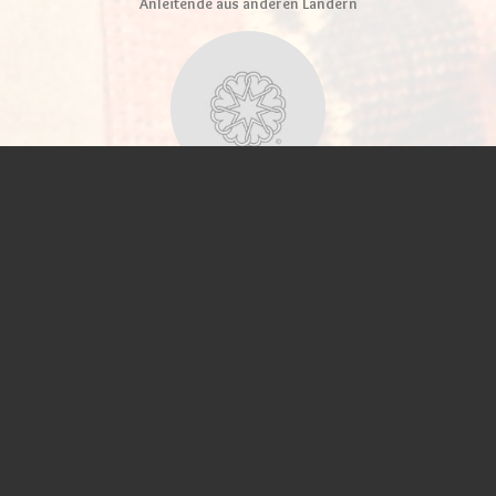
Anleitende aus anderen Ländern
Brita Annapurna Baraka von Kügelgen
Soulwork-Seminare, Wochenenden für Paare, Tanzabende
Info und Kontakt
Uhlandstr. 60
13156 Berlin
Tel: 0171-9571610
Brita Annapurna Barakas Angebot
Veranstaltungen