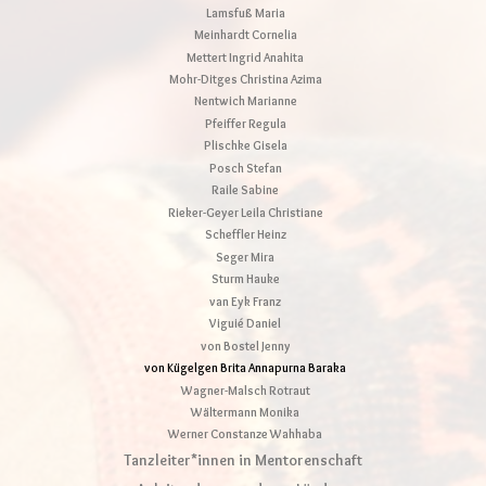
Lamsfuß Maria
Meinhardt Cornelia
Mettert Ingrid Anahita
Mohr-Ditges Christina Azima
Nentwich Marianne
Pfeiffer Regula
Plischke Gisela
Posch Stefan
Raile Sabine
Rieker-Geyer Leila Christiane
Scheffler Heinz
Seger Mira
Sturm Hauke
van Eyk Franz
Viguié Daniel
von Bostel Jenny
von Kügelgen Brita Annapurna Baraka
Wagner-Malsch Rotraut
Wältermann Monika
Werner Constanze Wahhaba
Tanzleiter*innen in Mentorenschaft