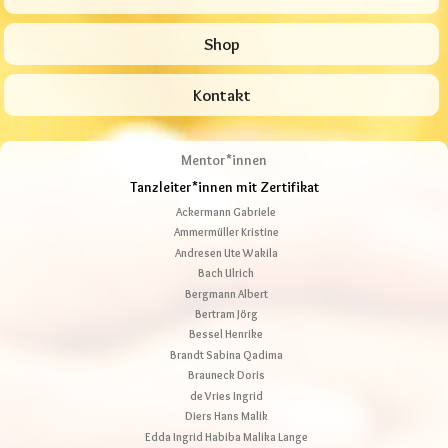
Shop
Kontakt
Mentor*innen
Tanzleiter*innen mit Zertifikat
Ackermann Gabriele
Ammermüller Kristine
Andresen Ute Wakila
Bach Ulrich
Bergmann Albert
Bertram Jörg
Bessel Henrike
Brandt Sabina Qadima
Brauneck Doris
de Vries Ingrid
Diers Hans Malik
Edda Ingrid Habiba Malika Lange