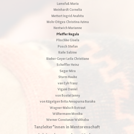
Lamsfuß Maria
Meinhardt Cornelia
Mettert Ingrid Anahita
Mohr-Ditges Christina Azima
Nentwich Marianne
Pfeiffer Regula
Plischke Gisela
Posch Stefan
Raile Sabine
Rieker-Geyer Leila Christiane
Scheffler Heinz
Seger Mira
Sturm Hauke
van Eyk Franz
Viguié Daniel
von Bostel Jenny
von Kügelgen Brita Annapurna Baraka
Wagner-Malsch Rotraut
Wältermann Monika
Werner Constanze Wahhaba
Tanzleiter*innen in Mentorenschaft