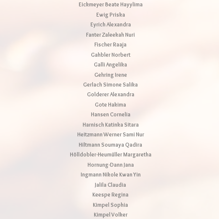
Eickmeyer Beate Hayylima
Ewig Priska
Eyrich Alexandra
Fanter Zaleekah Nuri
Fischer Raaja
Gahbler Norbert
Galli Angelika
Gehring Irene
Gerlach Simone Salika
Golderer Alexandra
Gote Hakima
Hansen Cornelia
Harnisch Katinka Sitara
Heitzmann Werner Sami Nur
Hiltmann Soumaya Qadira
Hölldobler-Heumüller Margaretha
Hornung-Dann Jana
Ingmann Nikole Kwan Yin
Jalila Claudia
Keespe Regina
Kimpel Sophia
Kimpel Volker