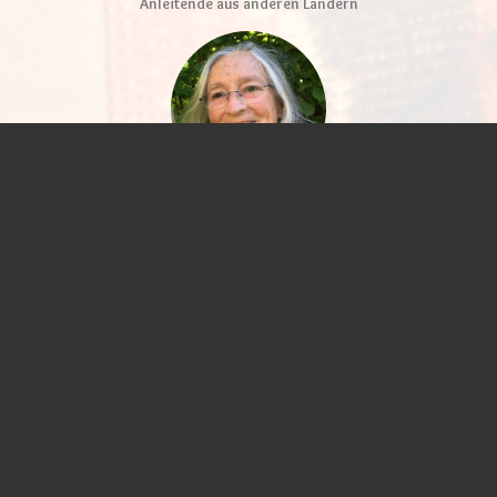
Anleitende aus anderen Ländern
Regula Pfeiffer
Ich gehöre zum Tanzteam Kassel und tanze außerdem wöchentlich mit
Patient*innen in der Habichtswaldklinik
Info und Kontakt
Email: regulap@web.de
Regulas Angebot
Veranstaltungen
© 2026 Tänze des Universellen Friedens e.V. |
Impressum
|
Disclaimer/Datenschutz/Rechtliche