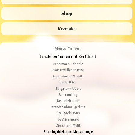
Shop
Kontakt
Mentor*innen
Tanzleiter*innen mit Zertifikat
Ackermann Gabriele
Ammermüller Kristine
Andresen Ute Wakila
Bach Ulrich
Bergmann Albert
Bertram Jörg
Bessel Henrike
Brandt Sabina Qadima
Brauneck Doris
de Vries Ingrid
Diers Hans Malik
Edda Ingrid Habiba Malika Lange