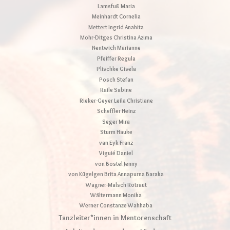
Lamsfuß Maria
Meinhardt Cornelia
Mettert Ingrid Anahita
Mohr-Ditges Christina Azima
Nentwich Marianne
Pfeiffer Regula
Plischke Gisela
Posch Stefan
Raile Sabine
Rieker-Geyer Leila Christiane
Scheffler Heinz
Seger Mira
Sturm Hauke
van Eyk Franz
Viguié Daniel
von Bostel Jenny
von Kügelgen Brita Annapurna Baraka
Wagner-Malsch Rotraut
Wältermann Monika
Werner Constanze Wahhaba
Tanzleiter*innen in Mentorenschaft