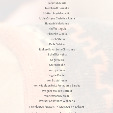
Lamsfuß Maria
Meinhardt Cornelia
Mettert Ingrid Anahita
Mohr-Ditges Christina Azima
Nentwich Marianne
Pfeiffer Regula
Plischke Gisela
Posch Stefan
Raile Sabine
Rieker-Geyer Leila Christiane
Scheffler Heinz
Seger Mira
Sturm Hauke
van Eyk Franz
Viguié Daniel
von Bostel Jenny
von Kügelgen Brita Annapurna Baraka
Wagner-Malsch Rotraut
Wältermann Monika
Werner Constanze Wahhaba
Tanzleiter*innen in Mentorenschaft