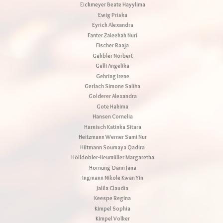
Eickmeyer Beate Hayylima
Ewig Priska
Eyrich Alexandra
Fanter Zaleekah Nuri
Fischer Raaja
Gahbler Norbert
Galli Angelika
Gehring Irene
Gerlach Simone Salika
Golderer Alexandra
Gote Hakima
Hansen Cornelia
Harnisch Katinka Sitara
Heitzmann Werner Sami Nur
Hiltmann Soumaya Qadira
Hölldobler-Heumüller Margaretha
Hornung-Dann Jana
Ingmann Nikole Kwan Yin
Jalila Claudia
Keespe Regina
Kimpel Sophia
Kimpel Volker