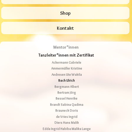
Shop
Kontakt
Mentor*innen
Tanzleiter*innen mit Zertifikat
Ackermann Gabriele
Ammermüller Kristine
Andresen Ute Wakila
Bach Ulrich
Bergmann Albert
Bertram Jörg
Bessel Henrike
Brandt Sabina Qadima
Brauneck Doris
de Vries Ingrid
Diers Hans Malik
Edda Ingrid Habiba Malika Lange