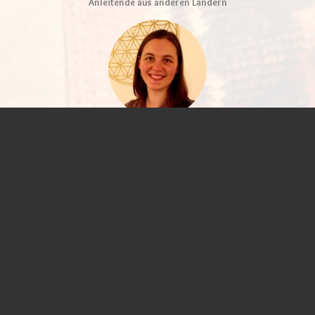
Anleitende aus anderen Ländern
Jana Hornung-Dann
Zertifizierte Tanzleiterin in Mentorenschaft; seit vielen Jahren auf dem
Sufiweg; Mutter; SozPäd., Lehrerin für med. Shaolin Qi Gong und Autorin.
Von Kindesbeinen an sind die Tänze Teil meines Lebens
Info und Kontakt
93049 Regensburg
Web:
www.kreistaenze-regensburg.de
Janas Angebot
Veranstaltungen