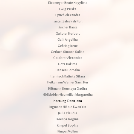
Eickmeyer Beate Hayylima
Ewig Priska
Eyrich Alexandra
Fanter Zaleekah Nuri
Fischer Raaja
Gahbler Norbert
Galli Angelika
Gehring Irene
Gerlach Simone Salika
Golderer Alexandra
Gote Hakima
Hansen Cornelia
Harnisch Katinka Sitara
Heitzmann Werner Sami Nur
Hiltmann Soumaya Qadira
Hölldobler-Heumüller Margaretha
Hornung-Dann Jana
Ingmann Nikole Kwan Yin
Jalila Claudia
Keespe Regina
Kimpel Sophia
Kimpel Volker