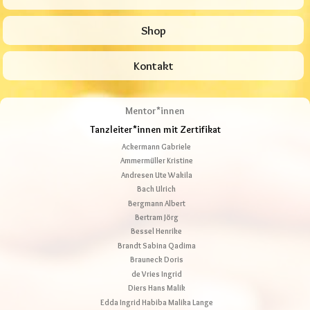
Shop
Kontakt
Mentor*innen
Tanzleiter*innen mit Zertifikat
Ackermann Gabriele
Ammermüller Kristine
Andresen Ute Wakila
Bach Ulrich
Bergmann Albert
Bertram Jörg
Bessel Henrike
Brandt Sabina Qadima
Brauneck Doris
de Vries Ingrid
Diers Hans Malik
Edda Ingrid Habiba Malika Lange