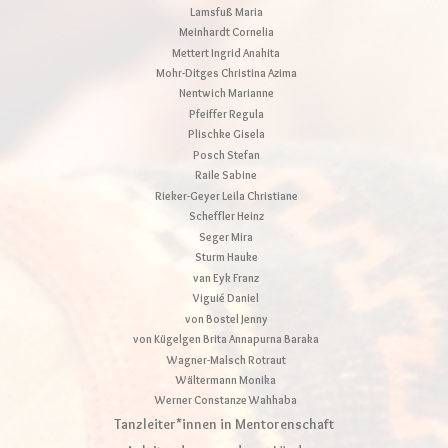
Lamsfuß Maria
Meinhardt Cornelia
Mettert Ingrid Anahita
Mohr-Ditges Christina Azima
Nentwich Marianne
Pfeiffer Regula
Plischke Gisela
Posch Stefan
Raile Sabine
Rieker-Geyer Leila Christiane
Scheffler Heinz
Seger Mira
Sturm Hauke
van Eyk Franz
Viguié Daniel
von Bostel Jenny
von Kügelgen Brita Annapurna Baraka
Wagner-Malsch Rotraut
Wältermann Monika
Werner Constanze Wahhaba
Tanzleiter*innen in Mentorenschaft