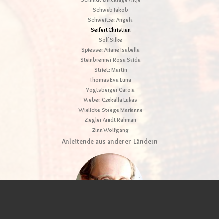
Schwab Jakob
Schweitzer Angela
Seifert Christian
Solf Silke
Spiesser Ariane Isabella
Steinbrenner Rosa Saida
Strietz Martin
Thomas Eva Luna
Vogtsberger Carola
Weber-Czekalla Lukas
Wielicke-Steege Marianne
Ziegler Arndt Rahman
Zinn Wolfgang
Anleitende aus anderen Ländern