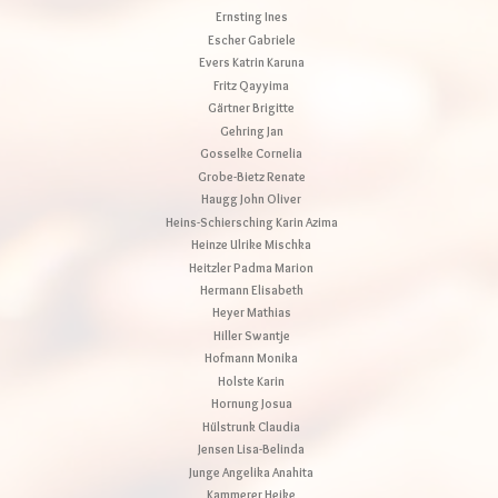
Ernsting Ines
Escher Gabriele
Evers Katrin Karuna
Fritz Qayyima
Gärtner Brigitte
Gehring Jan
Gosselke Cornelia
Grobe-Bietz Renate
Haugg John Oliver
Heins-Schiersching Karin Azima
Heinze Ulrike Mischka
Heitzler Padma Marion
Hermann Elisabeth
Heyer Mathias
Hiller Swantje
Hofmann Monika
Holste Karin
Hornung Josua
Hülstrunk Claudia
Jensen Lisa-Belinda
Junge Angelika Anahita
Kammerer Heike