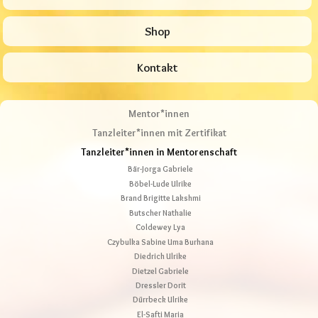
Shop
Kontakt
Mentor*innen
Tanzleiter*innen mit Zertifikat
Tanzleiter*innen in Mentorenschaft
Bär-Jorga Gabriele
Böbel-Lude Ulrike
Brand Brigitte Lakshmi
Butscher Nathalie
Coldewey Lya
Czybulka Sabine Uma Burhana
Diedrich Ulrike
Dietzel Gabriele
Dressler Dorit
Dürrbeck Ulrike
El-Safti Maria