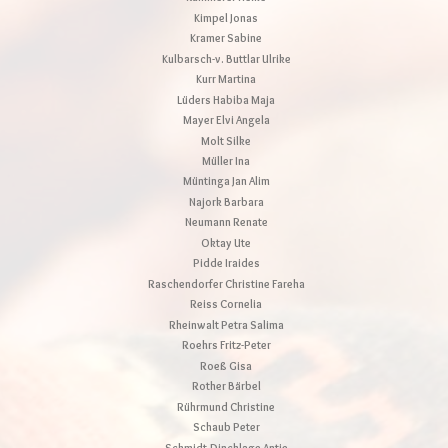
Kimpel Jonas
Kramer Sabine
Kulbarsch-v. Buttlar Ulrike
Kurr Martina
Lüders Habiba Maja
Mayer Elvi Angela
Molt Silke
Müller Ina
Müntinga Jan Alim
Najork Barbara
Neumann Renate
Oktay Ute
Pidde Iraides
Raschendorfer Christine Fareha
Reiss Cornelia
Rheinwalt Petra Salima
Roehrs Fritz-Peter
Roeß Gisa
Rother Bärbel
Rührmund Christine
Schaub Peter
Schmidt-Dincklage Antje