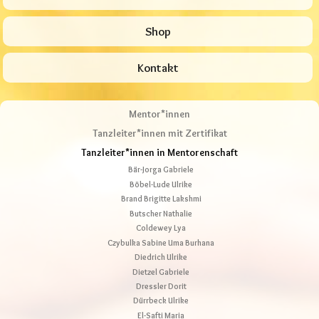
Shop
Kontakt
Mentor*innen
Tanzleiter*innen mit Zertifikat
Tanzleiter*innen in Mentorenschaft
Bär-Jorga Gabriele
Böbel-Lude Ulrike
Brand Brigitte Lakshmi
Butscher Nathalie
Coldewey Lya
Czybulka Sabine Uma Burhana
Diedrich Ulrike
Dietzel Gabriele
Dressler Dorit
Dürrbeck Ulrike
El-Safti Maria