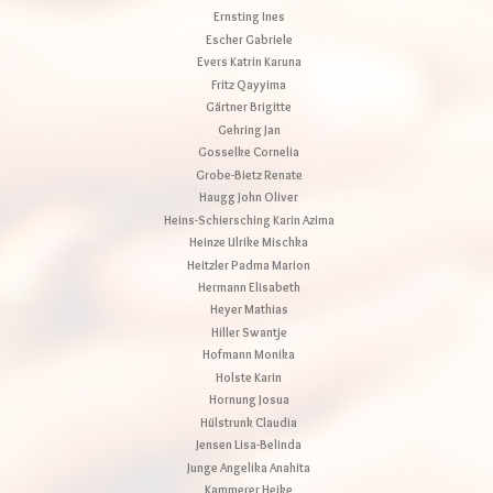
Ernsting Ines
Escher Gabriele
Evers Katrin Karuna
Fritz Qayyima
Gärtner Brigitte
Gehring Jan
Gosselke Cornelia
Grobe-Bietz Renate
Haugg John Oliver
Heins-Schiersching Karin Azima
Heinze Ulrike Mischka
Heitzler Padma Marion
Hermann Elisabeth
Heyer Mathias
Hiller Swantje
Hofmann Monika
Holste Karin
Hornung Josua
Hülstrunk Claudia
Jensen Lisa-Belinda
Junge Angelika Anahita
Kammerer Heike