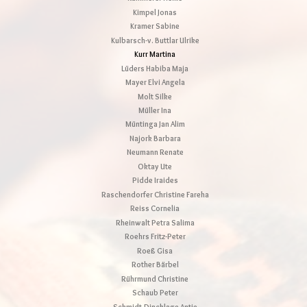
Kimpel Jonas
Kramer Sabine
Kulbarsch-v. Buttlar Ulrike
Kurr Martina
Lüders Habiba Maja
Mayer Elvi Angela
Molt Silke
Müller Ina
Müntinga Jan Alim
Najork Barbara
Neumann Renate
Oktay Ute
Pidde Iraides
Raschendorfer Christine Fareha
Reiss Cornelia
Rheinwalt Petra Salima
Roehrs Fritz-Peter
Roeß Gisa
Rother Bärbel
Rührmund Christine
Schaub Peter
Schmidt-Dincklage Antje