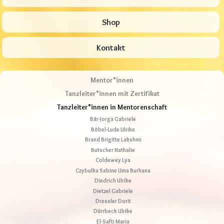
Shop
Kontakt
Mentor*innen
Tanzleiter*innen mit Zertifikat
Tanzleiter*innen in Mentorenschaft
Bär-Jorga Gabriele
Böbel-Lude Ulrike
Brand Brigitte Lakshmi
Butscher Nathalie
Coldewey Lya
Czybulka Sabine Uma Burhana
Diedrich Ulrike
Dietzel Gabriele
Dressler Dorit
Dürrbeck Ulrike
El-Safti Maria