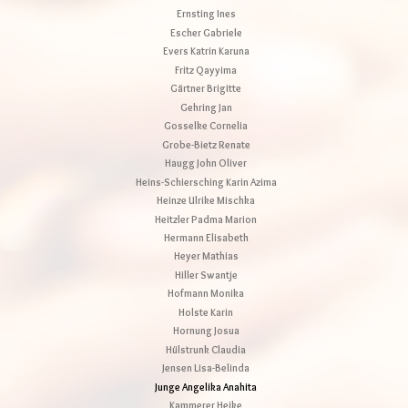
Ernsting Ines
Escher Gabriele
Evers Katrin Karuna
Fritz Qayyima
Gärtner Brigitte
Gehring Jan
Gosselke Cornelia
Grobe-Bietz Renate
Haugg John Oliver
Heins-Schiersching Karin Azima
Heinze Ulrike Mischka
Heitzler Padma Marion
Hermann Elisabeth
Heyer Mathias
Hiller Swantje
Hofmann Monika
Holste Karin
Hornung Josua
Hülstrunk Claudia
Jensen Lisa-Belinda
Junge Angelika Anahita
Kammerer Heike