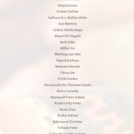
Kimpel Jonas
Kramer Sabine
Kulbarsch-v. Buttlar Ulrike
Kurr Martina
Lüders Habiba Maja
Mayer Elvi Angela
Molt Silke
Müller Ina
Müntinga Jan Alim
Najork Barbara
Neumann Renate
Oktay Ute
Pidde Iraides
Raschendorfer Christine Fareha
Reiss Cornelia
Rheinwalt Petra Salima
Roehrs Fritz-Peter
Roeß Gisa
Rother Bärbel
Rührmund Christine
Schaub Peter
Schmidt-Dincklage Antje