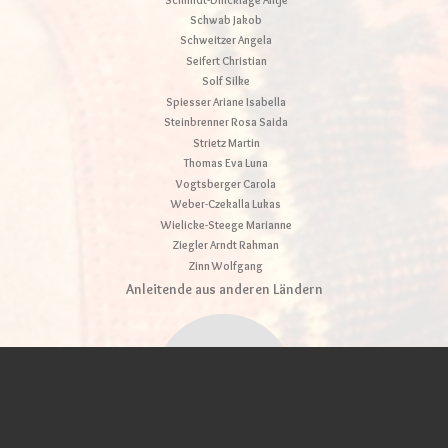
Schwab Jakob
Schweitzer Angela
Seifert Christian
Solf Silke
Spiesser Ariane Isabella
Steinbrenner Rosa Saida
Strietz Martin
Thomas Eva Luna
Vogtsberger Carola
Weber-Czekalla Lukas
Wielicke-Steege Marianne
Ziegler Arndt Rahman
Zinn Wolfgang
Anleitende aus anderen Ländern