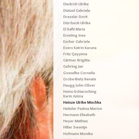
Diedrich Ulrike
Dietzel Gabriele
Dressler Dorit
Dürrbeck Ulrike
El-Safti Maria
Ernsting Ines
Escher Gabriele
Evers Katrin Karuna
Fritz Qayyima
Gärtner Brigitte
Gehring Jan
Gosselke Cornelia
Grobe-Bietz Renate
Haugg John Oliver
Heins-Schiersching
Karin Azima
Heinze Ulrike Mischka
Heitzler Padma Marion
Hermann Elisabeth
Heyer Mathias
Hiller Swantje
Hofmann Monika