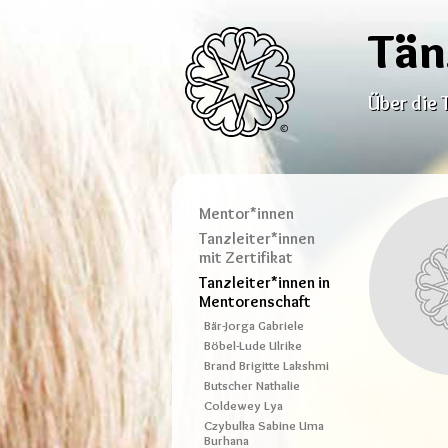
Tän
Über die 
Mentor*innen
Tanzleiter*innen
mit Zertifikat
Tanzleiter*innen in
Mentorenschaft
Bär-Jorga Gabriele
Böbel-Lude Ulrike
Brand Brigitte Lakshmi
Butscher Nathalie
Coldewey Lya
Czybulka Sabine Uma
Burhana