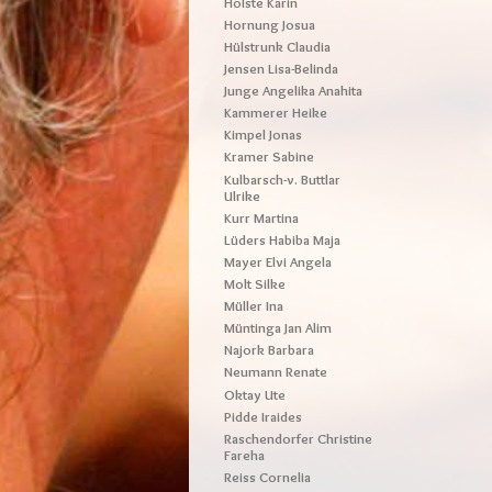
Holste Karin
Hornung Josua
Hülstrunk Claudia
Jensen Lisa-Belinda
Junge Angelika Anahita
Kammerer Heike
Kimpel Jonas
Kramer Sabine
Kulbarsch-v. Buttlar
Ulrike
Kurr Martina
Lüders Habiba Maja
Mayer Elvi Angela
Molt Silke
Müller Ina
Müntinga Jan Alim
Najork Barbara
Neumann Renate
Oktay Ute
Pidde Iraides
Raschendorfer Christine
Fareha
Reiss Cornelia