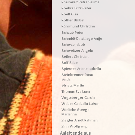
Rheinwalt Petra Salima
Roehrs Fritz-Peter
Roeß Gisa
Rother Bärbel
Rührmund Christine
Schaub Peter
Schmidt-Dincklage Antje
Schwab Jakob
Schweitzer Angela
Seifert Christian
Solf Silke
Spiesser Ariane Isabella
Steinbrenner Rosa
Saida
Strietz Martin
Thomas Eva Luna
Vogtsberger Carola
Weber-Czekalla Lukas
Wielicke-Steege
Marianne
Ziegler Arndt Rahman
Zinn Wolfgang
Anleitende aus