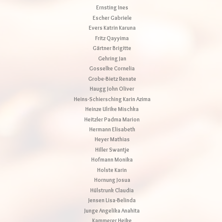
Ernsting Ines
Escher Gabriele
Evers Katrin Karuna
Fritz Qayyima
Gärtner Brigitte
Gehring Jan
Gosselke Cornelia
Grobe-Bietz Renate
Haugg John Oliver
Heins-Schiersching Karin Azima
Heinze Ulrike Mischka
Heitzler Padma Marion
Hermann Elisabeth
Heyer Mathias
Hiller Swantje
Hofmann Monika
Holste Karin
Hornung Josua
Hülstrunk Claudia
Jensen Lisa-Belinda
Junge Angelika Anahita
Kammerer Heike