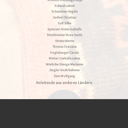
Schwab Jakob
Schweitzer Angela
Seifert Christian
Solf Silke
Spiesser Ariane Isabella
Steinbrenner Rosa Saida
Strietz Martin
Thomas Eva Luna
Vogtsberger Carola
Weber-Czekalla Lukas
Wielicke-Steege Marianne
Ziegler Arndt Rahman
Zinn Wolfgang
Anleitende aus anderen Ländern