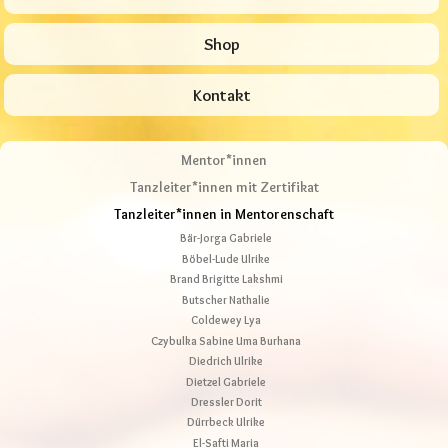
Shop
Kontakt
Mentor*innen
Tanzleiter*innen mit Zertifikat
Tanzleiter*innen in Mentorenschaft
Bär-Jorga Gabriele
Böbel-Lude Ulrike
Brand Brigitte Lakshmi
Butscher Nathalie
Coldewey Lya
Czybulka Sabine Uma Burhana
Diedrich Ulrike
Dietzel Gabriele
Dressler Dorit
Dürrbeck Ulrike
El-Safti Maria