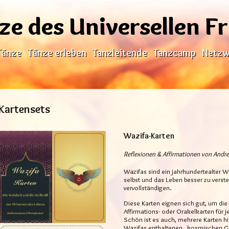
ze des Universellen F
Tänze
Tänze erleben
Tanzleitende
Tanzcamp
Netzw
Kartensets
Wazifa-Karten
Reflexionen & Affirmationen von Andre
Wazifas sind ein jahrhundertealter W
selbst und das Leben besser zu vers
vervollständigen.
Diese Karten eignen sich gut, um di
Affirmations- oder Orakelkarten für 
Schön ist es auch, mehrere Karten hi
Wazifas enthaltenen „kosmischen G