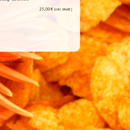
25,00 €
(inkl. MwSt.)
inweise
|
Konto