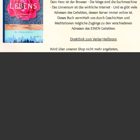
Dein Herz ist der Browser - Die Wege sind die Suchmaschine
- Das Universum ist das wirkliche Internet - Und es gibt viele
Adressen des Geliebten, dessen Server immer online ist.
Dieses Buch vermittelt uns durch Geschichten und
Meditationen mögliche Zugänge zu den verschiedenen
Adressen des EINEN Geliebten.
Direktlink zum Verlag Heilbronn
Wird über unseren Shop nicht mehr angeboten,
nur noch direkt bei Verlag Heilbronn.
Tänze des Universellen Friedens und
Gehkonzentrationen
Grundlagen – Hintergründe – Vertiefung für tanzbegeisterte
Menschen und auch für die Ausbildung auf dem Tanzweg. Es
ist eine wundervolle Einführung in Studium und Ausbildung
für TanzleiterInnen.
A4, deutsch
12,00 €
In den Warenkorb
(inkl. MwSt.)