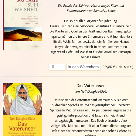
Die Schale des Saki von Hazrat Inayat Khan, mit
Kommentaren von Samuel L. Lewis
Ein spiritueller Begleiter für jeden Tag.
Dieses Buch hat eine besondere Bedeutung für unsere Zeit.
Die Worte sind Quellen der Kraft und der Besinnung, geben
Impulse, nähren die innere Erkenntnis und öffnen das Herz
für die Welt. Samuel Lewis, der ein Schüler von Hazrat
Inayat Khan war, vermittelt in seinen Kommentaren
ergänzend Tiefe und Weisheit für die jeweiligen Aussagen
seines Lehrers.
19,80 €
In den Warenkorb
(inkl. MwSt.)
Das Vaterunser
von Neil Douglas-Klotz
Jesus sprach das Vaterunser auf Aramäisch. Aus dieser
bildreichen Sprache wurde das Jesusgebet neu übersetzt.
Spirituelle Meditationen und Körperübungen ergänzen die
geistige Interpretation und lassen sich leicht und
alltagstauglich umsetzen. Das Buch präsentiert eine
zeitgemäße Methode um mit allen Sinnen die verborgene
Tiefe eines der bedeutendsten abendländischen Gebete zu
erfahren.