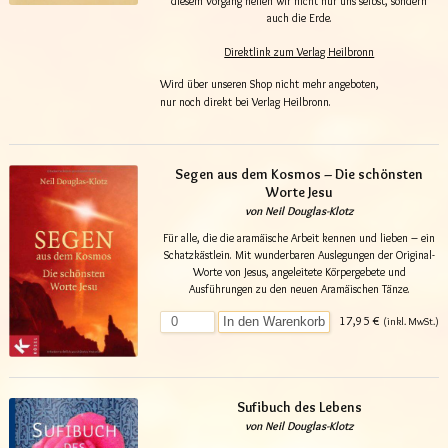
diesem Vorgang heilen wir nicht nur uns selbst, sondern
auch die Erde.
Direktlink zum Verlag Heilbronn
Wird über unseren Shop nicht mehr angeboten,
nur noch direkt bei Verlag Heilbronn.
Segen aus dem Kosmos – Die schönsten
Worte Jesu
von Neil Douglas-Klotz
Für alle, die die aramäische Arbeit kennen und lieben – ein
Schatzkästlein. Mit wunderbaren Auslegungen der Original-
Worte von Jesus, angeleitete Körpergebete und
Ausführungen zu den neuen Aramäischen Tänze.
17,95 €
In den Warenkorb
(inkl. MwSt.)
Sufibuch des Lebens
von Neil Douglas-Klotz