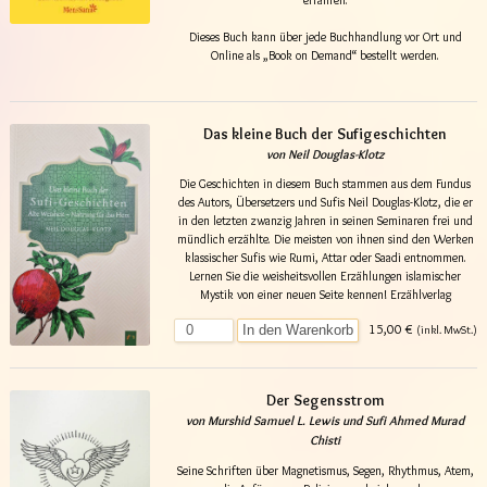
Dieses Buch kann über jede Buchhandlung vor Ort und
Online als „Book on Demand“ bestellt werden.
Das kleine Buch der Sufigeschichten
von Neil Douglas-Klotz
Die Geschichten in diesem Buch stammen aus dem Fundus
des Autors, Übersetzers und Sufis Neil Douglas-Klotz, die er
in den letzten zwanzig Jahren in seinen Seminaren frei und
mündlich erzählte. Die meisten von ihnen sind den Werken
klassischer Sufis wie Rumi, Attar oder Saadi entnommen.
Lernen Sie die weisheitsvollen Erzählungen islamischer
Mystik von einer neuen Seite kennen! Erzählverlag
15,00 €
In den Warenkorb
(inkl. MwSt.)
Der Segensstrom
von Murshid Samuel L. Lewis und Sufi Ahmed Murad
Chisti
Seine Schriften über Magnetismus, Segen, Rhythmus, Atem,