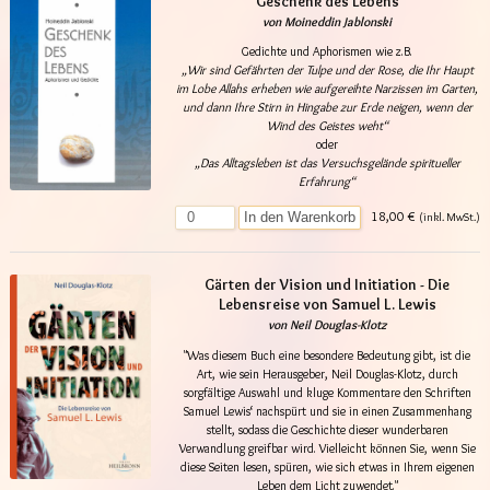
Geschenk des Lebens
von Moineddin Jablonski
Gedichte und Aphorismen wie z.B.
„Wir sind Gefährten der Tulpe und der Rose, die Ihr Haupt
im Lobe Allahs erheben wie aufgereihte Narzissen im Garten,
und dann Ihre Stirn in Hingabe zur Erde neigen, wenn der
Wind des Geistes weht“
oder
„Das Alltagsleben ist das Versuchsgelände spiritueller
Erfahrung“
18,00 €
In den Warenkorb
(inkl. MwSt.)
Gärten der Vision und Initiation - Die
Lebensreise von Samuel L. Lewis
von Neil Douglas-Klotz
"Was diesem Buch eine besondere Bedeutung gibt, ist die
Art, wie sein Herausgeber, Neil Douglas-Klotz, durch
sorgfältige Auswahl und kluge Kommentare den Schriften
Samuel Lewis‘ nachspürt und sie in einen Zusammenhang
stellt, sodass die Geschichte dieser wunderbaren
Verwandlung greifbar wird. Vielleicht können Sie, wenn Sie
diese Seiten lesen, spüren, wie sich etwas in Ihrem eigenen
Leben dem Licht zuwendet."