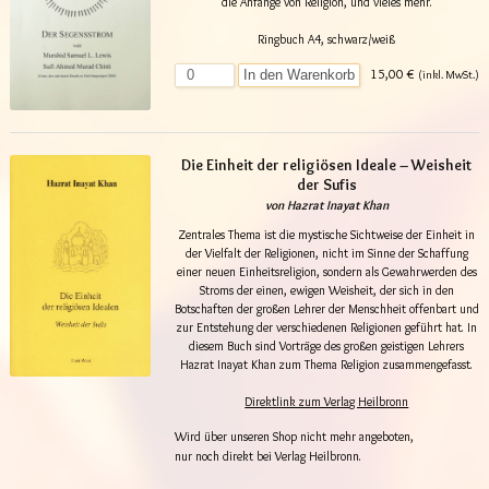
die Anfänge von Religion, und vieles mehr.
Ringbuch A4, schwarz/weiß
15,00 €
In den Warenkorb
(inkl. MwSt.)
Die Einheit der religiösen Ideale – Weisheit
der Sufis
von Hazrat Inayat Khan
Zentrales Thema ist die mystische Sichtweise der Einheit in
der Vielfalt der Religionen, nicht im Sinne der Schaffung
einer neuen Einheitsreligion, sondern als Gewahrwerden des
Stroms der einen, ewigen Weisheit, der sich in den
Botschaften der großen Lehrer der Menschheit offenbart und
zur Entstehung der verschiedenen Religionen geführt hat. In
diesem Buch sind Vorträge des großen geistigen Lehrers
Hazrat Inayat Khan zum Thema Religion zusammengefasst.
Direktlink zum Verlag Heilbronn
Wird über unseren Shop nicht mehr angeboten,
nur noch direkt bei Verlag Heilbronn.