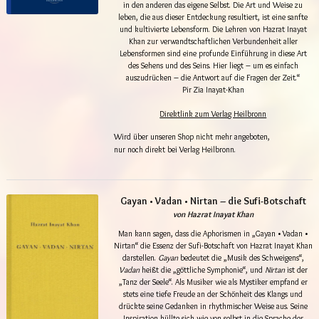
in den anderen das eigene Selbst. Die Art und Weise zu
leben, die aus dieser Entdeckung resultiert, ist eine sanfte
und kultivierte Lebensform. Die Lehren von Hazrat Inayat
Khan zur verwandtschaftlichen Verbundenheit aller
Lebensformen sind eine profunde Einführung in diese Art
des Sehens und des Seins. Hier liegt – um es einfach
auszudrücken – die Antwort auf die Fragen der Zeit.“
Pir Zia Inayat-Khan
Direktlink zum Verlag Heilbronn
Wird über unseren Shop nicht mehr angeboten,
nur noch direkt bei Verlag Heilbronn.
Gayan • Vadan • Nirtan – die Sufi-Botschaft
von Hazrat Inayat Khan
Man kann sagen, dass die Aphorismen in „Gayan • Vadan •
Nirtan“ die Essenz der Sufi-Botschaft von Hazrat Inayat Khan
darstellen.
Gayan
bedeutet die „Musik des Schweigens“,
Vadan
heißt die „göttliche Symphonie“, und
Nirtan
ist der
„Tanz der Seele“. Als Musiker wie als Mystiker empfand er
stets eine tiefe Freude an der Schönheit des Klangs und
drückte seine Gedanken in rhythmischer Weise aus. Seine
Inspiration hüllte sich wie von selbst in die Sprache der