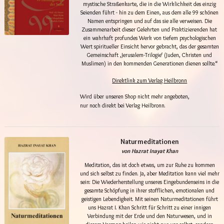
mystische Straßenkarte, die in die Wirklichkeit des einzig
Seienden führt - hin zu dem Einen, aus dem alle 99 schönen
Namen entspringen und auf das sie alle verweisen. Die
Zusammenarbeit dieser Gelehrten und Praktizierenden hat
ein wahrhaft profundes Werk von tiefem psychologischen
Wert spiritueller Einsicht hervor gebracht, das der gesamten
Gemeinschaft ‚Jerusalem-Trilogie‘ (Juden, Christen und
Muslimen) in den kommenden Generationen dienen sollte.“
Direktlink zum Verlag Heilbronn
Wird über unseren Shop nicht mehr angeboten,
nur noch direkt bei Verlag Heilbronn.
Naturmeditationen
von Hazrat Inayat Khan
Meditation, das ist doch etwas, um zur Ruhe zu kommen
und sich selbst zu finden. Ja, aber Meditation kann viel mehr
sein: Die Wiederherstellung unseres Eingebundenseins in die
gesamte Schöpfung in ihrer stofflichen, emotionalen und
geistigen Lebendigkeit. Mit seinen Naturmeditationen führt
uns Hazrat I. Khan Schritt für Schritt zu einer innigen
Verbindung mit der Erde und den Naturwesen, und in