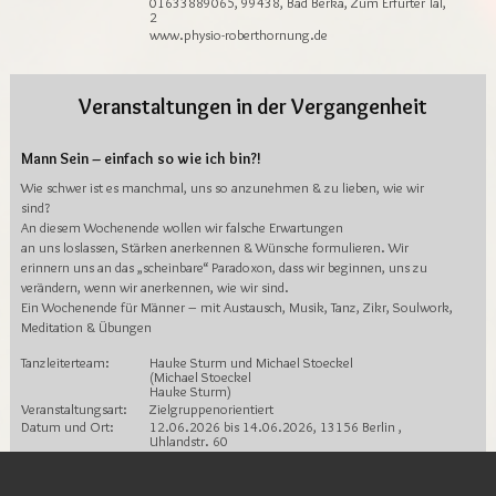
01633889065, 99438, Bad Berka, Zum Erfurter Tal,
2
www.physio-roberthornung.de
Veranstaltungen in der Vergangenheit
Mann Sein – einfach so wie ich bin?!
Wie schwer ist es manchmal, uns so anzunehmen & zu lieben, wie wir
sind?
An diesem Wochenende wollen wir falsche Erwartungen
an uns loslassen, Stärken anerkennen & Wünsche formulieren. Wir
erinnern uns an das „scheinbare“ Paradoxon, dass wir beginnen, uns zu
verändern, wenn wir anerkennen, wie wir sind.
Ein Wochenende für Männer – mit Austausch, Musik, Tanz, Zikr, Soulwork,
Meditation & Übungen
Tanzleiterteam:
Hauke Sturm und Michael Stoeckel
(Michael Stoeckel
Hauke Sturm)
Veranstaltungsart:
Zielgruppenorientiert
Datum und Ort:
12.06.2026 bis 14.06.2026, 13156 Berlin ,
Uhlandstr. 60
Kontaktperson:
Michael Stoeckel und Hauke Sturm,
hauke.sturm@t-online.de
0160 - 806 19 79, 13156, Berlin, Uhlandstr. 60