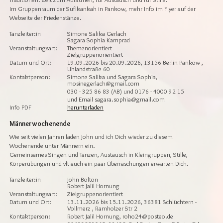
Im Gruppenraum der Sufikankah in Pankow, mehr Info im Flyer auf der
Webseite der Friedenstänze.
Tanzleiter:in
Simone Salika Gerlach
Sagara Sophia Kamprad
Veranstaltungsart:
Themenorientiert
Zielgruppenorientiert
Datum und Ort:
19.09.2026 bis 20.09.2026, 13156 Berlin Pankow ,
Uhlandstraße 60
Kontaktperson:
Simone Salika und Sagara Sophia,
mosinegerlach@gmail.com
030 - 325 86 83 (AB) und 0176 - 4000 92 15
und Email sagara.sophia@gmail.com
Info PDF
herunterladen
Männerwochenende
Wie seit vielen Jahren laden John und ich Dich wieder zu diesem
Wochenende unter Männern ein.
Gemeinsames Singen und Tanzen, Austausch in Kleingruppen, Stille,
Körperübungen und vlt auch ein paar Überraschungen erwarten Dich.
Tanzleiter:in
John Bolton
Robert Jalil Hornung
Veranstaltungsart:
Zielgruppenorientiert
Datum und Ort:
13.11.2026 bis 15.11.2026, 36381 Schlüchtern -
Vollmerz , Ramholzer Str 2
Kontaktperson:
Robert Jalil Hornung, roho24@posteo.de