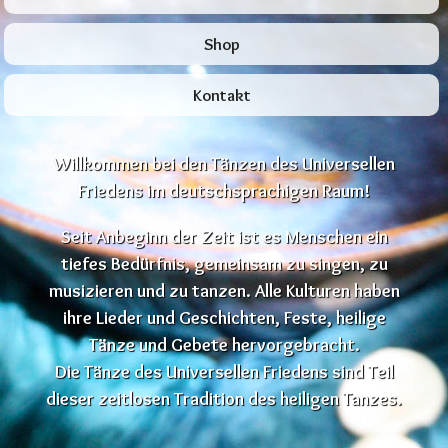
Shop
Kontakt
Willkommen bei den Tänzen des Universellen
Friedens im deutschsprachigen Raum!
Seit Anbeginn der Zeit ist es Menschen ein
tiefes Bedürfnis, gemeinsam zu singen, zu
musizieren und zu tanzen. Alle Kulturen haben
ihre Lieder und Geschichten, Feste, heilige
Tänze und Gebete hervorgebracht.
Die Tänze des Universellen Friedens sind Teil
dieser zeitlosen Tradition des heiligen Tanzes.