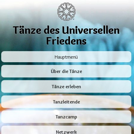
Tänze des Universellen
Friedens
Hauptmenü
Über die Tänze
Tänze erleben
Tanzleitende
Tanzcamp
Netzwerk