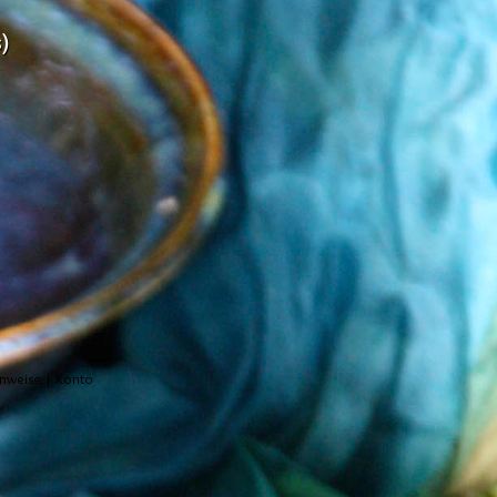
)
inweise
|
Konto