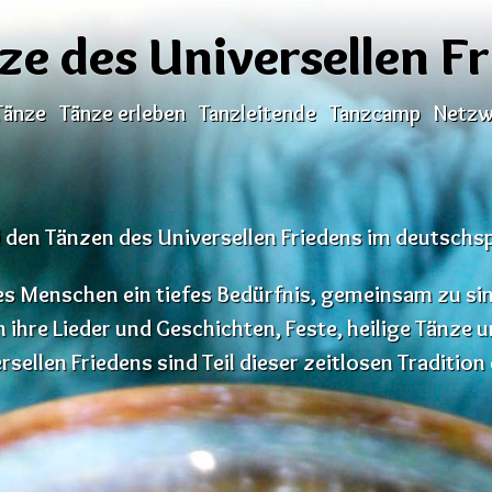
ze des Universellen F
Tänze
Tänze erleben
Tanzleitende
Tanzcamp
Netzw
den Tänzen des Universellen Friedens im deutsch
t es Menschen ein tiefes Bedürfnis, gemeinsam zu si
n ihre Lieder und Geschichten, Feste, heilige Tänze
sellen Friedens sind Teil dieser zeitlosen Tradition